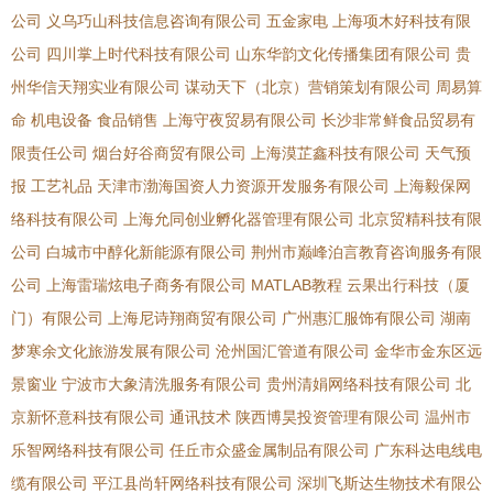
公司
义乌巧山科技信息咨询有限公司
五金家电
上海项木好科技有限
公司
四川掌上时代科技有限公司
山东华韵文化传播集团有限公司
贵
州华信天翔实业有限公司
谋动天下（北京）营销策划有限公司
周易算
命
机电设备
食品销售
上海守夜贸易有限公司
长沙非常鲜食品贸易有
限责任公司
烟台好谷商贸有限公司
上海漠芷鑫科技有限公司
天气预
报
工艺礼品
天津市渤海国资人力资源开发服务有限公司
上海毅保网
络科技有限公司
上海允同创业孵化器管理有限公司
北京贸精科技有限
公司
白城市中醇化新能源有限公司
荆州市巅峰泊言教育咨询服务有限
公司
上海雷瑞炫电子商务有限公司
MATLAB教程
云果出行科技（厦
门）有限公司
上海尼诗翔商贸有限公司
广州惠汇服饰有限公司
湖南
梦寒余文化旅游发展有限公司
沧州国汇管道有限公司
金华市金东区远
景窗业
宁波市大象清洗服务有限公司
贵州清娟网络科技有限公司
北
京新怀意科技有限公司
通讯技术
陕西博昊投资管理有限公司
温州市
乐智网络科技有限公司
任丘市众盛金属制品有限公司
广东科达电线电
缆有限公司
平江县尚轩网络科技有限公司
深圳飞斯达生物技术有限公